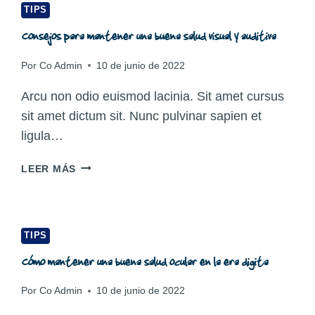
TIPS
Consejos para mantener una buena salud visual y auditiva
Por
Co Admin
10 de junio de 2022
Arcu non odio euismod lacinia. Sit amet cursus
sit amet dictum sit. Nunc pulvinar sapien et
ligula…
CONSEJOS
LEER MÁS
PARA
MANTENER
UNA
BUENA
TIPS
SALUD
Cómo mantener una buena salud ocular en la era digita
VISUAL
Y
Por
Co Admin
10 de junio de 2022
AUDITIVA