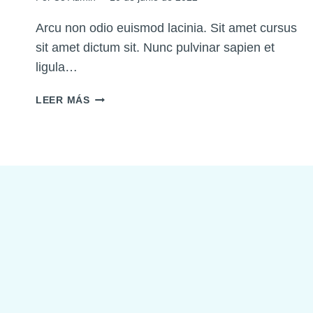
Arcu non odio euismod lacinia. Sit amet cursus
sit amet dictum sit. Nunc pulvinar sapien et
ligula…
LA
LEER MÁS
IMPORTANCIA
DE
LOS
EXÁMENES
REGULARES
DE
LA
VISTA
Y
AUDICIÓN