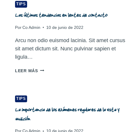
TIPS
Las últimas tendencias en lentes de contacto
Por
Co Admin
10 de junio de 2022
Arcu non odio euismod lacinia. Sit amet cursus
sit amet dictum sit. Nunc pulvinar sapien et
ligula…
LAS
LEER MÁS
ÚLTIMAS
TENDENCIAS
EN
LENTES
TIPS
DE
La importancia de los exámenes regulares de la vista y
CONTACTO
audición
Por
Co Admin
10 de junio de 2022