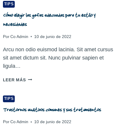
TIPS
Cómo elegir las gafas adecuadas para tu estilo y
necesidades
Por
Co Admin
10 de junio de 2022
Arcu non odio euismod lacinia. Sit amet cursus
sit amet dictum sit. Nunc pulvinar sapien et
ligula…
CÓMO
LEER MÁS
ELEGIR
LAS
GAFAS
TIPS
ADECUADAS
Trastornos auditivos comunes y sus tratamientos
PARA
TU
Por
Co Admin
10 de junio de 2022
ESTILO