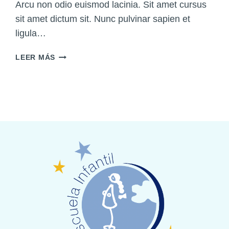
Arcu non odio euismod lacinia. Sit amet cursus
sit amet dictum sit. Nunc pulvinar sapien et
ligula…
CÓMO
LEER MÁS
MANTENER
UNA
BUENA
SALUD
OCULAR
EN
LA
ERA
DIGITA