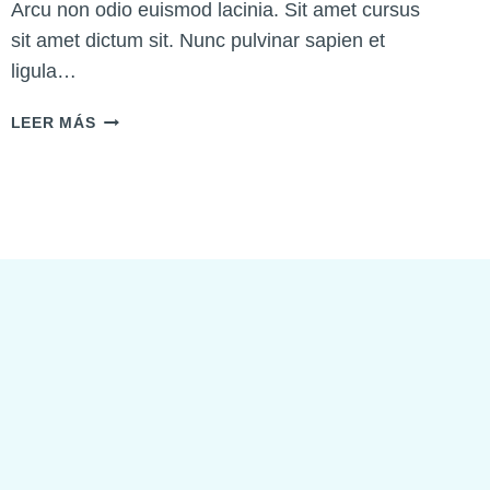
Y
Arcu non odio euismod lacinia. Sit amet cursus
NECESIDADES
sit amet dictum sit. Nunc pulvinar sapien et
ligula…
TRASTORNOS
LEER MÁS
AUDITIVOS
COMUNES
Y
SUS
TRATAMIENTOS